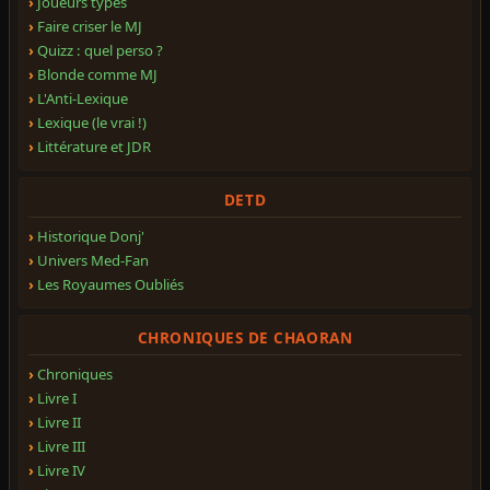
Joueurs types
Faire criser le MJ
Quizz : quel perso ?
Blonde comme MJ
L'Anti-Lexique
Lexique (le vrai !)
Littérature et JDR
DETD
Historique Donj'
Univers Med-Fan
Les Royaumes Oubliés
CHRONIQUES DE CHAORAN
Chroniques
Livre I
Livre II
Livre III
Livre IV