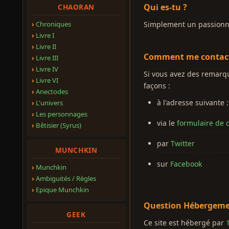
Qui es-tu ?
CHAORAN
Chroniques
Simplement un passionné 
Livre I
Livre II
Comment me contact
Livre III
Livre IV
Si vous avez des remarqu
Livre VI
façons :
Anectodes
à l'adresse suivante 
L'univers
Les personnages
via le
formulaire de 
Bêtisier (Syrus)
par
Twitter
MUNCHKIN
sur
Facebook
Munchkin
Ambiguités / Règles
Epique Munchkin
Question Hébergeme
GEEK
Ce site est hébergé par