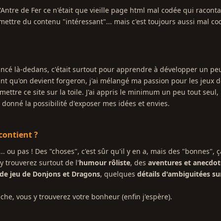
'Antre de Fer ce n'était que vieille page html mal codée qui racontai
mettre du contenu "intéressant"... mais c'est toujours aussi mal co
 lancé là-dedans, c'était surtout pour apprendre à développer un p
nt qu'on devient forgeron, j'ai mélangé ma passion pour les jeux de
ettre ce site sur la toile. J'ai appris le minimum un peu tout seul, 
 donné la possibilité d'exposer mes idées et envies.
 contient ?
. ou pas ! Des "choses", c'est sûr qu'il y en a, mais des "bonnes", ça
 trouverez surtout de l'
humour rôliste
, des
aventures et anecdote
s de jeu de Donjons et Dragons
, quelques
détails d'ambiguitées su
he, vous y trouverez votre bonheur (enfin j'espère).