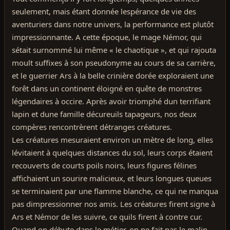
seulement, mais étant donnée lespérance de vie des
aventuriers dans notre univers, la performance est plutôt
impressionnante. A cette époque, le mage Némor, qui
sétait surnommé lui même « le chaotique », et qui rajouta
moult suffixes à son pseudonyme au cours de sa carrière,
et le guerrier Ars à la belle crinière dorée exploraient une
forêt dans un continent éloigné en quête de monstres
légendaires à occire. Après avoir triomphé dun terrifiant
lapin et dune famille décureuils tapageurs, nos deux
compères rencontrèrent détranges créatures.
Les créatures mesuraient environ un mètre de long, elles
lévitaient à quelques distances du sol, leurs corps étaient
recouverts de courts poils noirs, leurs figures félines
affichaient un sourire malicieux, et leurs longues queues
se terminaient par une flamme blanche, ce qui ne manqua
pas dimpressionner nos amis. Les créatures firent signe à
Ars et Némor de les suivre, ce quils firent à contre cur.
Quand on débute dans le métier, on ne fait pas le malin