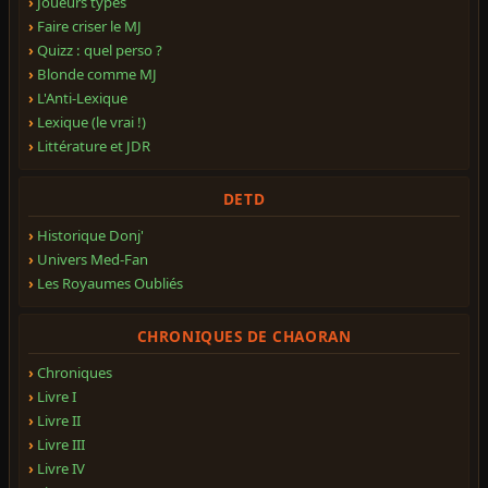
Joueurs types
Faire criser le MJ
Quizz : quel perso ?
Blonde comme MJ
L'Anti-Lexique
Lexique (le vrai !)
Littérature et JDR
DETD
Historique Donj'
Univers Med-Fan
Les Royaumes Oubliés
CHRONIQUES DE CHAORAN
Chroniques
Livre I
Livre II
Livre III
Livre IV