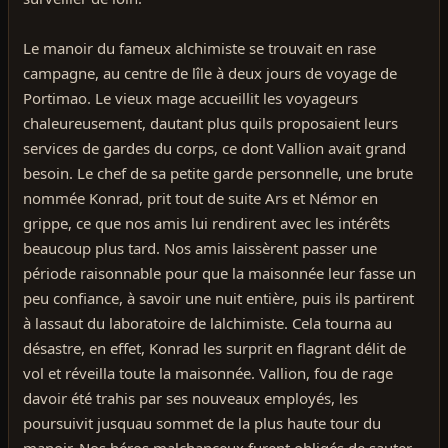
Le manoir du fameux alchimiste se trouvait en rase
campagne, au centre de lîle à deux jours de voyage de
Portimao. Le vieux mage accueillit les voyageurs
chaleureusement, dautant plus quils proposaient leurs
services de gardes du corps, ce dont Vallion avait grand
besoin. Le chef de sa petite garde personnelle, une brute
nommée Konrad, prit tout de suite Ars et Némor en
grippe, ce que nos amis lui rendirent avec les intérêts
beaucoup plus tard. Nos amis laissèrent passer une
période raisonnable pour que la maisonnée leur fasse un
peu confiance, à savoir une nuit entière, puis ils partirent
à lassaut du laboratoire de lalchimiste. Cela tourna au
désastre, en effet, Konrad les surprit en flagrant délit de
vol et réveilla toute la maisonnée. Vallion, fou de rage
davoir été trahis par ses nouveaux employés, les
poursuivit jusquau sommet de la plus haute tour du
manoir. Nos héros malchanceux furent obligés de sauter