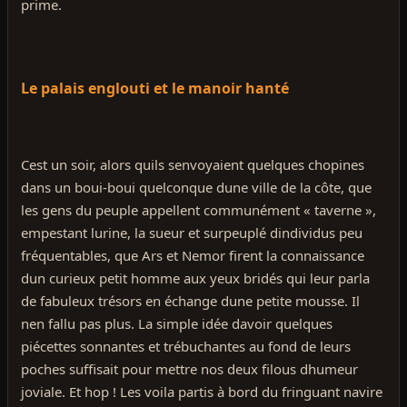
prime.
Le palais englouti et le manoir hanté
Cest un soir, alors quils senvoyaient quelques chopines
dans un boui-boui quelconque dune ville de la côte, que
les gens du peuple appellent communément « taverne »,
empestant lurine, la sueur et surpeuplé dindividus peu
fréquentables, que Ars et Nemor firent la connaissance
dun curieux petit homme aux yeux bridés qui leur parla
de fabuleux trésors en échange dune petite mousse. Il
nen fallu pas plus. La simple idée davoir quelques
piécettes sonnantes et trébuchantes au fond de leurs
poches suffisait pour mettre nos deux filous dhumeur
joviale. Et hop ! Les voila partis à bord du fringuant navire