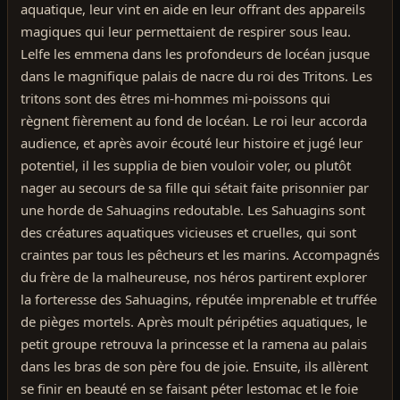
aquatique, leur vint en aide en leur offrant des appareils
magiques qui leur permettaient de respirer sous leau.
Lelfe les emmena dans les profondeurs de locéan jusque
dans le magnifique palais de nacre du roi des Tritons. Les
tritons sont des êtres mi-hommes mi-poissons qui
règnent fièrement au fond de locéan. Le roi leur accorda
audience, et après avoir écouté leur histoire et jugé leur
potentiel, il les supplia de bien vouloir voler, ou plutôt
nager au secours de sa fille qui sétait faite prisonnier par
une horde de Sahuagins redoutable. Les Sahuagins sont
des créatures aquatiques vicieuses et cruelles, qui sont
craintes par tous les pêcheurs et les marins. Accompagnés
du frère de la malheureuse, nos héros partirent explorer
la forteresse des Sahuagins, réputée imprenable et truffée
de pièges mortels. Après moult péripéties aquatiques, le
petit groupe retrouva la princesse et la ramena au palais
dans les bras de son père fou de joie. Ensuite, ils allèrent
se finir en beauté en se faisant péter lestomac et le foie