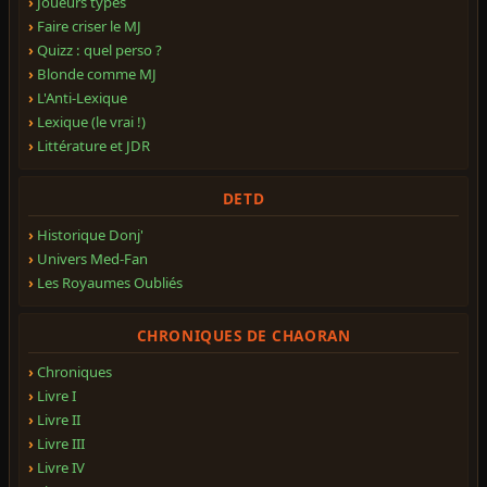
Joueurs types
Faire criser le MJ
Quizz : quel perso ?
Blonde comme MJ
L'Anti-Lexique
Lexique (le vrai !)
Littérature et JDR
DETD
Historique Donj'
Univers Med-Fan
Les Royaumes Oubliés
CHRONIQUES DE CHAORAN
Chroniques
Livre I
Livre II
Livre III
Livre IV