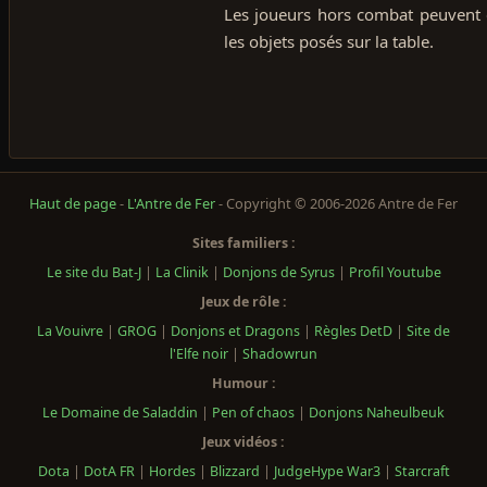
Les joueurs hors combat peuvent 
les objets posés sur la table.
Haut de page
-
L'Antre de Fer
- Copyright © 2006-2026 Antre de Fer
Sites familiers :
Le site du Bat-J
|
La Clinik
|
Donjons de Syrus
|
Profil Youtube
Jeux de rôle :
La Vouivre
|
GROG
|
Donjons et Dragons
|
Règles DetD
|
Site de
l'Elfe noir
|
Shadowrun
Humour :
Le Domaine de Saladdin
|
Pen of chaos
|
Donjons Naheulbeuk
Jeux vidéos :
Dota
|
DotA FR
|
Hordes
|
Blizzard
|
JudgeHype War3
|
Starcraft