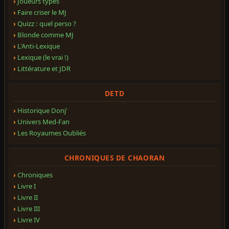
Joueurs types
Faire criser le MJ
Quizz : quel perso ?
Blonde comme MJ
L'Anti-Lexique
Lexique (le vrai !)
Littérature et JDR
DETD
Historique Donj'
Univers Med-Fan
Les Royaumes Oubliés
CHRONIQUES DE CHAORAN
Chroniques
Livre I
Livre II
Livre III
Livre IV