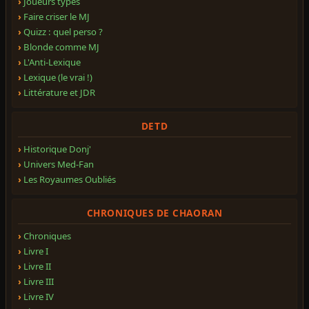
Joueurs types
Faire criser le MJ
Quizz : quel perso ?
Blonde comme MJ
L'Anti-Lexique
Lexique (le vrai !)
Littérature et JDR
DETD
Historique Donj'
Univers Med-Fan
Les Royaumes Oubliés
CHRONIQUES DE CHAORAN
Chroniques
Livre I
Livre II
Livre III
Livre IV