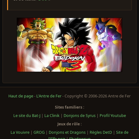
Haut de page
-
L'Antre de Fer
- Copyright © 2006-2026 Antre de Fer
Sites familiers :
Le site du Bat-J
|
La Clinik
|
Donjons de Syrus
|
Profil Youtube
Jeux de rôle :
La Vouivre
|
GROG
|
Donjons et Dragons
|
Règles DetD
|
Site de
l'Elfe noir
|
Shadowrun