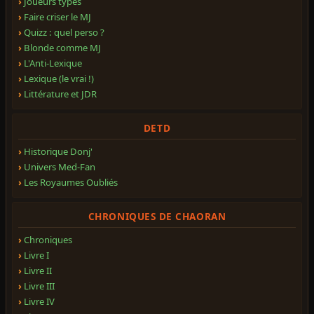
Joueurs types
Faire criser le MJ
Quizz : quel perso ?
Blonde comme MJ
L'Anti-Lexique
Lexique (le vrai !)
Littérature et JDR
DETD
Historique Donj'
Univers Med-Fan
Les Royaumes Oubliés
CHRONIQUES DE CHAORAN
Chroniques
Livre I
Livre II
Livre III
Livre IV