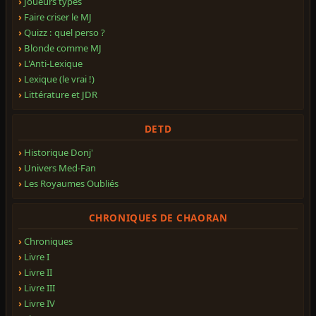
Joueurs types
Faire criser le MJ
Quizz : quel perso ?
Blonde comme MJ
L'Anti-Lexique
Lexique (le vrai !)
Littérature et JDR
DETD
Historique Donj'
Univers Med-Fan
Les Royaumes Oubliés
CHRONIQUES DE CHAORAN
Chroniques
Livre I
Livre II
Livre III
Livre IV