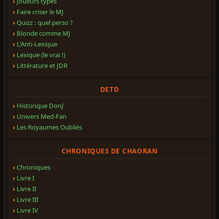
Joueurs types
Faire criser le MJ
Quizz : quel perso ?
Blonde comme MJ
L'Anti-Lexique
Lexique (le vrai !)
Littérature et JDR
DETD
Historique Donj'
Univers Med-Fan
Les Royaumes Oubliés
CHRONIQUES DE CHAORAN
Chroniques
Livre I
Livre II
Livre III
Livre IV