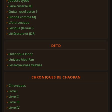
Joueurs types
Faire criser le MJ
Quizz : quel perso ?
Blonde comme MJ
L'Anti-Lexique
Lexique (le vrai !)
Littérature et JDR
DETD
Historique Donj'
Univers Med-Fan
Les Royaumes Oubliés
CHRONIQUES DE CHAORAN
Chroniques
Livre I
Livre II
Livre III
Livre IV