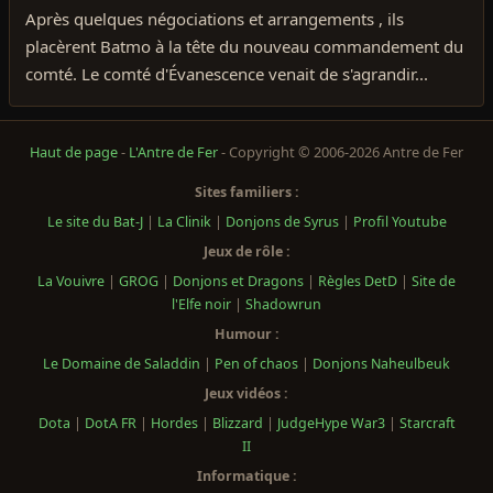
Après quelques négociations et arrangements , ils
placèrent Batmo à la tête du nouveau commandement du
comté. Le comté d'Évanescence venait de s'agrandir...
Haut de page
-
L'Antre de Fer
- Copyright © 2006-2026 Antre de Fer
Sites familiers :
Le site du Bat-J
|
La Clinik
|
Donjons de Syrus
|
Profil Youtube
Jeux de rôle :
La Vouivre
|
GROG
|
Donjons et Dragons
|
Règles DetD
|
Site de
l'Elfe noir
|
Shadowrun
Humour :
Le Domaine de Saladdin
|
Pen of chaos
|
Donjons Naheulbeuk
Jeux vidéos :
Dota
|
DotA FR
|
Hordes
|
Blizzard
|
JudgeHype War3
|
Starcraft
II
Informatique :