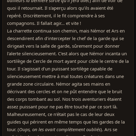
dailleurs la dernière sortie qu'il fera avec
) afin de voir de
quoi il retournait. Il s'aperçu alors qu'ils avaient été
repéré. Discrètement, il le fit comprendre à ses
compagnons. Il fallait agir... et vite !
La charrette continua son chemin, mais Némor et Ars en
descendirent afin d'intercepter le chef de la garde qui se
dirigeait vers la salle de garde, sûrement pour donner
l'alerte silencieusement. C'est alors que Némor incanta un
sortilège de Cercle de mort ayant pour cible le centre de la
tour. Il s'agissait d'un puissant sortilège capable de
silencieusement mettre à mal toutes créatures dans une
grande zone circulaire. Némor agita ses mains en
décrivant des cercles et on ne pût entendre que le bruit
des corps tombant au sol. Nos trois aventuriers étaient
assez puissant pour ne pas être touché par ce sort là.
Malheureusement, ce n'était pas le cas de leur deux
guides qui périrent en même temps que les gardes de la
tour. (
Oups, on les avait complètement oubliés
). Ars se