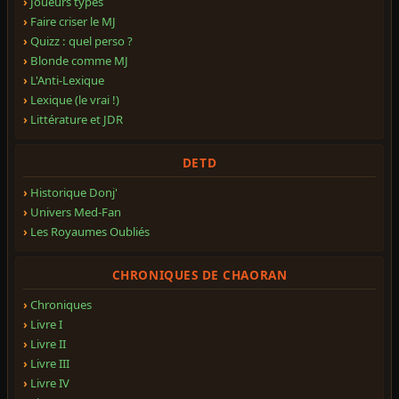
Joueurs types
Faire criser le MJ
Quizz : quel perso ?
Blonde comme MJ
L'Anti-Lexique
Lexique (le vrai !)
Littérature et JDR
DETD
Historique Donj'
Univers Med-Fan
Les Royaumes Oubliés
CHRONIQUES DE CHAORAN
Chroniques
Livre I
Livre II
Livre III
Livre IV